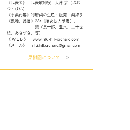
《代表者》 代表取締役 大津 京（おお
つ・けい）
​《事業内容》利府梨の生産・販売・梨狩り
《敷地、品目》23a（順次拡大予定）、
梨（長十郎、豊水、二十世
紀、あきづき、等）
《 W E B 》
www.rifu-hill-orchard.com
《メール》
rifu.hill.orchard@gmail.com
果樹園について
リフラクタ株式会社
利府梨の生産・販売・梨狩り